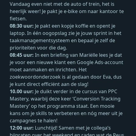
Vandaag even niet met de auto of trein, het is
heerlijk weer! Je pakt je e-bike om naar kantoor te
fietsen.
08:30 uur:
Je pakt een kopje koffie en opent je
laptop. In één oogopslag zie je jouw sprint in het
taakmanagementsysteem en bepaal je zelf de
prioriteiten voor die dag.
08:45 uur:
In een briefing van Mariëlle lees je dat
je voor een nieuwe klant een Google Ads-account
moet aanmaken en inrichten. Het
zoekwoordonderzoek is al gedaan door Eva, dus
je kunt direct efficiënt aan de slag!
10.00 uur:
Je duikt verder in de cursus van PPC
Mastery, waarbij deze keer ‘Conversion Tracking
Mastery’ op het programma staat. Een mooie
kans om je skills te verbeteren en nóg meer uit je
campagnes te halen!
12:00 uur:
Lunchtijd! Samen met je collega’s
bijpraten over het weekend en raden wat de Reus