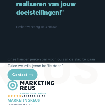
realiseren van jouw
doelstellingen!"
Herbert Veneberg, Reuzenbaas
REUS
Onze handen jeuken om voor jou aan de slag te gaan.
Zullen we vrijblijvend koffie doen?
Contact
Uitstekend!
MARKETINGREUS
Lorentzstraat 4-23