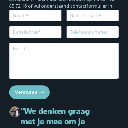
85 72 16
of vul onderstaand contactformulier in.
Versturen
"We denken graag
met je mee om je