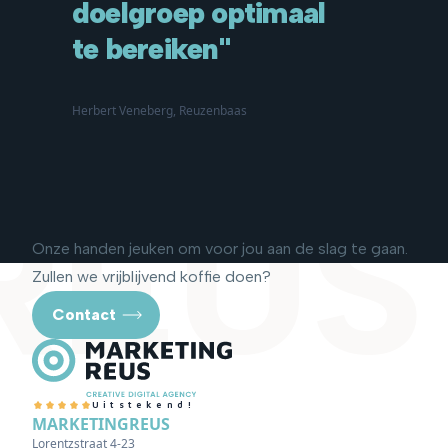
doelgroep optimaal
te bereiken"
Herbert Veneberg, Reuzenbaas
REUS
Onze handen jeuken om voor jou aan de slag te gaan.
Zullen we vrijblijvend koffie doen?
Contact
Uitstekend!
MARKETINGREUS
Lorentzstraat 4-23